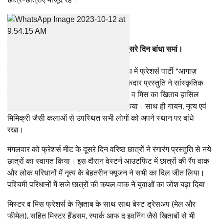
Cultural Night-
सांस्कृतिक नृत्य और रैंप वाक ने ‘आगाज़’ के दुसरे दिन बांधा समां।
देहरादून स्थित देवभूमि उत्तराखंड विश्वविद्यालय में फ्रेशर्स पार्टी “आगाज़
२०२३” के दूसरे दिन छात्र छात्राओं की धमाकेदार प्रस्तुति ने सांस्कृतिक
संध्या को यादगार बना दिया। छात्रों ने मिस्टर व मिस का खिताब हासिल
करने के लिए रैंप पर अपने हुनर का प्रदर्शन किया। साथ ही गायन, नृत्य एवं
मिमिक्री जैसी कलाओं से उपस्थित सभी लोगों को अपने स्थान पर बांधे
रखा।
मंगलवार को फ्रेशर्स मीट के दूसरे दिन वरिष्ठ छात्रों ने रंगारंग प्रस्तुति से नये
छात्रों का स्वागत किया। इस दौरान वेस्टर्न आउटफिट में छात्रों की रैंप वाक
और लोक परिधानों में नृत्य के बेहतरीन फ्यूजन ने सभी का दिल जीत लिया।
पश्चिमी परिधानों में सजे छात्रों की कपल वाक ने युवाओं का जोश बढ़ा दिया।
मिस्टर व मिस फ्रेशर्स के ख़िताब के साथ साथ बेस्ट ड्रेसअप (मेल और
फीमेल), सहित मिस्टर हैंडसम, स्पार्क आफ द इवनिंग जैसे खिताबों से भी