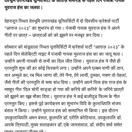
देवभूमि उत्तराखंड यूनिवर्सिटी के आग़ाज़ समारोह के पहले दिन पंजाबी गायक
युवराज हंस का जलवा।
देहरादून स्थित देवभूमि उत्तराखंड यूनिवर्सिटी में दो दिवसीय फ्रेशर्स पार्टी
“आगाज २०२३” का शुभारंभ हो गया। पंजाबी गायक युवराज हंस ने अपने
गीतों पर छात्र – छात्राओं को को झूमने पर मजबूर कर दिया।
सोमवार को मांडूवाला स्थित यूनविर्सिटी में फ्रेशर्स पार्टी “आग़ाज़ २०२३” के
पहले दिन सेलेब्रिटी नाइट में पंजाबी गायक युवराज हंस का का जादू चला।
उन्होंने अपनी गायकी से सभी का दिल जीत लिया। युवराज हंस ने जैसे ही
प्रस्तुति शुरू की हर कोई थिरकने लगा। उन्होंने अपने एल्बम पाणी की तान,
यार अन्मुले का, रब मिल जाणा सी, तेरे नैना, तेरे लायी, ठुमका, नचण तो पेहलां,
जैसे गीतों की प्रस्तुति से समा बांध दिया। उन्होंने अपने पिता हंस राज हंस के
मशहूर गीत ‘दिल चोरी साड्डा हो गया की करिये की करिये’ के जरिये छात्रों
को झूमने का खूब मौका दिया। युवराज हंस ने कई बालीवुड फिल्म के गीत
प्रस्तुत किए। इससे पूर्व कार्यक्रम का शुभारंभ विवि के कुलाधिपति संजय
बंसल ने किया। उन्होंने युवराज हंस को सम्मानित भी किया। इस दौरान
उपकुलाधिपति अमन बंसल, कुलपति डॉ. प्रीति कोठियाल, उपकुलपति डॉ.
आरके त्रिपाठी, मुख्य सलाहकार डॉ. एके जायसवाल, डॉ. संदीप शर्मा समेत
छात्र-छात्राएं मौजूद रहे।